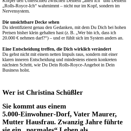
Körper den Unterschied zwischen Deinem „alten Ich“ und Deinem
„Rolls‑Royce‑Ich“ wahrnimmt – nicht nur im Kopf, sondern im
Nervensystem.
Die unsichtbare Decke sehen
Du identifizierst genau den Gedanken, mit dem Du Dich bei hohen
Preisen bisher klein gehalten hast (z. B. „Wer bin ich, dass ich
20.000 € nehmen darf?“) – und er fühlt sich im System anders an.
Eine Entscheidung treffen, die Dich wirklich verändert
Du gehst nicht mit einem netten Impuls raus, sondern mit einer
klaren inneren Entscheidung und mindestens einem konkreten
nächsten Schritt, wie Du Dein Rolls‑Royce‑Angebot in Dein
Business holst.
Wer ist Christina Schüßler
Sie kommt aus einem
5.000‑Einwohner‑Dorf, Vater Maurer,
Mutter Hausfrau. Zwanzig Jahre führte
sie ein „normales“ Leben als